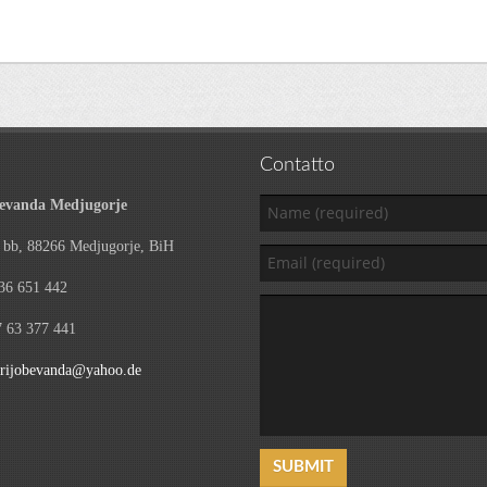
Contatto
evanda Medjugorje
g bb, 88266 Medjugorje, BiH
 36 651 442
 63 377 441
rijobevanda@yahoo.de