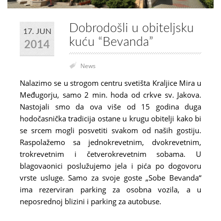
Dobrodošli u obiteljsku
17. JUN
kuću “Bevanda”
2014
News
Nalazimo se u strogom centru svetišta Kraljice Mira u
Međugorju, samo 2 min. hoda od crkve sv. Jakova.
Nastojali smo da ova više od 15 godina duga
hodočasnička tradicija ostane u krugu obitelji kako bi
se srcem mogli posvetiti svakom od naših gostiju.
Raspolažemo sa jednokrevetnim, dvokrevetnim,
trokrevetnim i četverokrevetnim sobama. U
blagovaonici poslužujemo jela i pića po dogovoru
vrste usluge. Samo za svoje goste „Sobe Bevanda“
ima rezerviran parking za osobna vozila, a u
neposrednoj blizini i parking za autobuse.