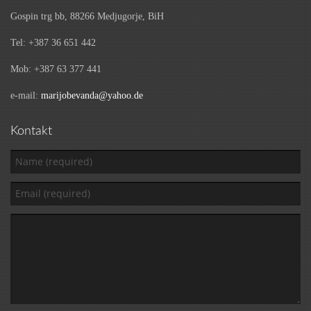
Gospin trg bb, 88266 Medjugorje, BiH
Tel: +387 36 651 442
Mob: +387 63 377 441
e-mail:
marijobevanda@yahoo.de
Kontakt